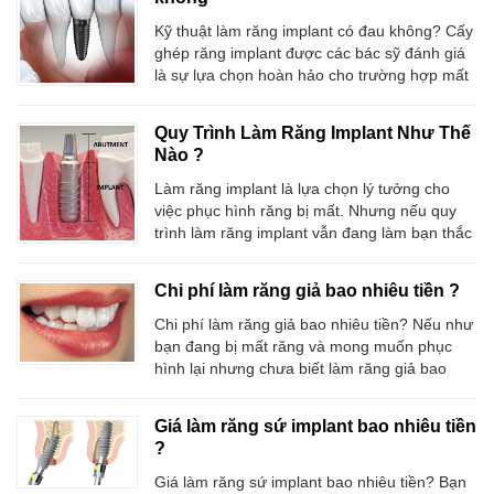
đã mất mà còn mang lại nhiều lợi ích
Kỹ thuật làm răng implant có đau không? Cấy
ghép răng implant được các bác sỹ đánh giá
là sự lựa chọn hoàn hảo cho trường hợp mất
răng. Với kỹ thuật này thì kỹ năng ăn nhai của
bệnh nhân được phục hồi hoàn toàn, không
Quy Trình Làm Răng Implant Như Thế
những thế tính thẩm mỹ cũng đảm bảo. Tuy
Nào ?
nhiên, rất nhiều người
Làm răng implant là lựa chọn lý tưởng cho
việc phục hình răng bị mất. Nhưng nếu quy
trình làm răng implant vẫn đang làm bạn thắc
mắc về hiệu quả và an toàn thì những chia sẻ
về quy trình cấy ghép răng implant dưới đây
Chi phí làm răng giả bao nhiêu tiền ?
hi vọng sẽ giúp ích cho bạn giải đáp những
điều đó. Cần
Chi phí làm răng giả bao nhiêu tiền? Nếu như
bạn đang bị mất răng và mong muốn phục
hình lại nhưng chưa biết làm răng giả bao
nhiêu tiền ? Và nên phục hình bằng cách nào
thích hợp. Sau đây là những gợi ý, bạn có thể
Giá làm răng sứ implant bao nhiêu tiền
tham khảo trước khi quyết định thăm khám ở
?
các phòng
Giá làm răng sứ implant bao nhiêu tiền? Bạn