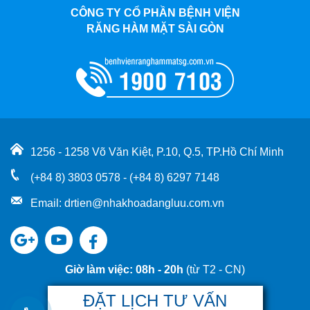
CÔNG TY CỔ PHẦN BỆNH VIỆN
RĂNG HÀM MẶT SÀI GÒN
1256 - 1258 Võ Văn Kiệt, P.10, Q.5, TP.Hồ Chí Minh
(+84 8) 3803 0578 - (+84 8) 6297 7148
Email:
drtien@nhakhoadangluu.com.vn
Google
Youtube
Facebook
Plus
Giờ làm việc: 08h - 20h
(từ T2 - CN)
ĐẶT LỊCH TƯ VẤN