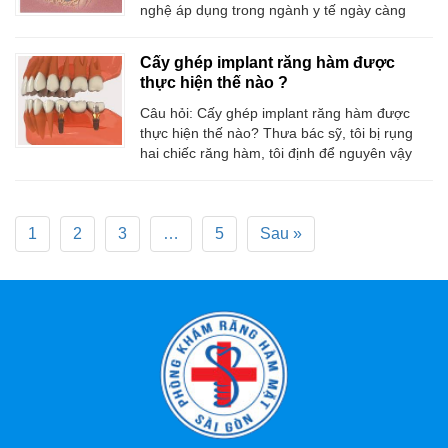
nghệ áp dụng trong ngành y tế ngày càng
hiện đại, kéo theo đó công nghệ trồng răng
giả hiệu quả dài lâu cũng mang lại rất nhiều
Cấy ghép implant răng hàm được
lợi ích cho con người.. Trong đó công nghệ
thực hiện thế nào ?
cấy ghép răng implant nha khoa là bước
Câu hỏi: Cấy ghép implant răng hàm được
thực hiện thế nào? Thưa bác sỹ, tôi bị rụng
hai chiếc răng hàm, tôi định để nguyên vậy
nhưng khi nhai thức ăn hay bị mắc lại ở hố
răng. Tôi đang có ý định đi trồng răng giả.
Bạn bè tôi giới thiệu phương pháp cắm răng
1
2
3
implant nhưng thật
…
5
Sau »