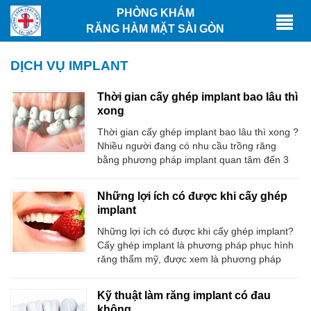
PHÒNG KHÁM
RĂNG HÀM MẶT SÀI GÒN
DỊCH VỤ IMPLANT
Thời gian cấy ghép implant bao lâu thì
xong
Thời gian cấy ghép implant bao lâu thì xong ?
Nhiều người đang có nhu cầu trồng răng
bằng phương pháp implant quan tâm đến 3
vấn đề: cấy ghép implant có đắt không ? Cấy
ghép implant có đau không ? Và cuối cùng là
Những lợi ích có được khi cấy ghép
thời gian cấy ghép implant bao lâu ? Thực tế,
implant
thời gian cấy ghép
Những lợi ích có được khi cấy ghép implant?
Cấy ghép implant là phương pháp phục hình
răng thẩm mỹ, được xem là phương pháp
phục răng thẩm mỹ mang tính đột phá trong
nha khoa. Phương pháp này không những
Kỹ thuật làm răng implant có đau
giúp phục hồi lại chức năng ăn nhai cho răng
không