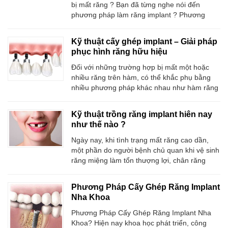
bị mất răng ? Bạn đã từng nghe nói đến
phương pháp làm răng implant ? Phương
pháp này có thực sự phù hợp với tình trạng
của bạn ? Giá làm răng sứ implant bao nhiều
Kỹ thuật cấy ghép implant – Giải pháp
? … Những câu hỏi đó sẽ được giải đáp ngay
phục hình răng hữu hiệu
sau đây: Giá
Đối với những trường hợp bị mất một hoặc
nhiều răng trên hàm, có thể khắc phụ bằng
nhiều phương pháp khác nhau như hàm răng
giả tháo lắp, làm cầu răng hoặc kỹ thuật cấy
ghép implant. Xét về hiệu quả thực tiễn, độ
Kỹ thuật trồng răng implant hiên nay
lâu bền thì sản phẩm của phương pháp cấy
như thế nào ?
ghép implant đang là giải pháp
Ngày nay, khi tình trạng mất răng cao dần,
một phần do người bệnh chủ quan khi vệ sinh
răng miệng làm tổn thượng lợi, chân răng
mắc bệnh, nha chu và cuối cùng dẫn đến mất
răng hoặc do những nguyên nhân khác như
Phương Pháp Cấy Ghép Răng Implant
gặp tai nạn, làm bạn mất vĩnh viễn những
Nha Khoa
chiếc răng gây cản trở giao
Phương Pháp Cấy Ghép Răng Implant Nha
Khoa? Hiện nay khoa học phát triển, công