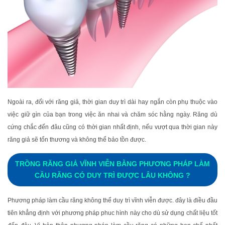
Ngoài ra, đối với răng giả, thời gian duy trì dài hay ngắn còn phụ thuộc vào
việc giữ gìn của bạn trong việc ăn nhai và chăm sóc hằng ngày. Răng dù
cứng chắc đến đâu cũng có thời gian nhất định, nếu vượt qua thời gian này
răng giả sẽ tổn thương và không thể bảo tồn được.
TRỒNG RĂNG GIẢ VĨNH VIỄN BẰNG PHƯƠNG PHÁP LÀM
CẦU RĂNG CÓ DUY TRÌ ĐƯỢC LÂU KHÔNG ?
Phương pháp làm cầu răng không thể duy trì vĩnh viễn được. đây là điều đầu
tiên khẳng định với phương pháp phuc hình này cho dù sử dụng chất liệu tốt