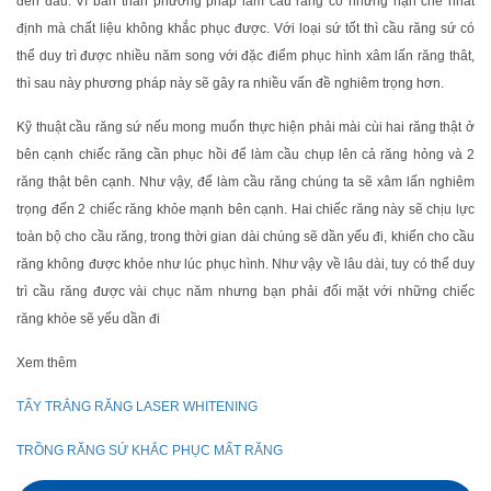
đến đâu. Vì bản thân phương pháp làm cầu răng có những hạn chế nhất
định mà chất liệu không khắc phục được. Với loại sứ tốt thì cầu răng sứ có
thể duy trì được nhiều năm song với đặc điểm phục hình xâm lấn răng thât,
thì sau này phương pháp này sẽ gây ra nhiều vấn đề nghiêm trọng hơn.
Kỹ thuật cầu răng sứ nếu mong muốn thực hiện phải mài cùi hai răng thật ở
bên cạnh chiếc răng cần phục hồi để làm cầu chụp lên cả răng hỏng và 2
răng thật bên cạnh. Như vậy, để làm cầu răng chúng ta sẽ xâm lấn nghiêm
trọng đến 2 chiếc răng khỏe mạnh bên cạnh. Hai chiếc răng này sẽ chịu lực
toàn bộ cho cầu răng, trong thời gian dài chúng sẽ dần yếu đi, khiến cho cầu
răng không được khỏe như lúc phục hình. Như vậy về lâu dài, tuy có thể duy
trì cầu răng được vài chục năm nhưng bạn phải đối mặt với những chiếc
răng khỏe sẽ yếu dần đi
Xem thêm
TẨY TRẮNG RĂNG LASER WHITENING
TRỒNG RĂNG SỨ KHẮC PHỤC MẤT RĂNG