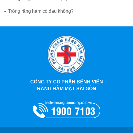
Trồng răng hàm có đau không?
CÔNG TY CỔ PHẦN BỆNH VIỆN
RĂNG HÀM MẶT SÀI GÒN