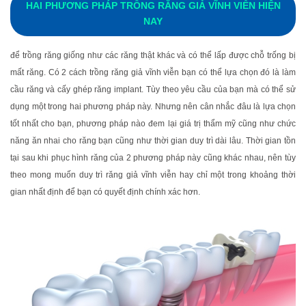
HAI PHƯƠNG PHÁP TRỒNG RĂNG GIẢ VĨNH VIỄN HIỆN
NAY
để trồng răng giống như các răng thật khác và có thể lấp được chỗ trống bị
mất răng. Có 2 cách trồng răng giả vĩnh viễn bạn có thể lựa chọn đó là làm
cầu răng và cấy ghép răng implant. Tùy theo yêu cầu của bạn mà có thể sử
dụng một trong hai phương pháp này. Nhưng nên cân nhắc đâu là lựa chọn
tốt nhất cho bạn, phương pháp nào đem lại giá trị thẩm mỹ cũng như chức
năng ăn nhai cho răng bạn cũng như thời gian duy trì dài lâu. Thời gian tồn
tại sau khi phục hình răng của 2 phương pháp này cũng khác nhau, nên tùy
theo mong muốn duy trì răng giả vĩnh viễn hay chỉ một trong khoảng thời
gian nhất định để bạn có quyết định chính xác hơn.